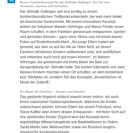
Neues Familienkonzept für die Skihütte Dottingen: Ein Ort zum
Verweilen, Spielen und Genießen
Die Skihütte Dottingen soll sich künftig zu einem
familienfreundlichen Treffpunkt entwickeln, der weit mehr bietet
als klassische Gastronomie. Mit einem innovativen Konzept
wollen die Initiatoren Maleen Vöhringer und Marco Förster einen
Raum schaffen, in dem Familien gemeinsam entspannen, spielen
und genießen können – ganz ohne Stress und mit einem klaren
Fokus auf Kinderfreundlichkeit. „Als junge Eltern haben wir
gemerkt, wie sehr es auf der Alb an Orten fehlt, an denen
Familien mit kleinen Kindern willkommen sind, sich wohlfühlen
und nebenbei auch noch gut essen können“, so Maleen
Vöhringer, die gemeinsam mit ihrem Mann die Idee zur
Neugestaltung der Skihütte hatte. Die beiden Elternteile von zwei
kleinen Kindern möchten einen Ort schaffen, an dem Kinderlärm
kein Störfaktor ist, sondern Teil des Konzepts: „Kinderlachen ist
Musik der Zukunft.“
Ein Raum für Familien – drinnen und draußen
Das geplante Angebot umfasst sowohl einen Indoor- als auch
einen naturnahen Outdoorspielbereich. Während die Kinder
unbeschwert spielen, können Eltern bei einem Frühstück, einer
Tasse Kaffee oder einem Vesper entspannen – mit freier Sicht auf
ihre spielenden Kinder. Ergänzt wird das Konzept durch
regelmäßige Mitmachangebote wie Bastelaktionen zu Ostern,
Sankt Martin oder Weihnachten sowie ein Rundum-sorglos-
Angebot für Kindergeburtstage.