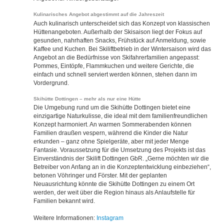
Kulinarisches Angebot abgestimmt auf die Jahreszeit
Auch kulinarisch unterscheidet sich das Konzept von klassischen
Hüttenangeboten. Außerhalb der Skisaison liegt der Fokus auf
gesunden, nahrhaften Snacks, Frühstück auf Anmeldung, sowie
Kaffee und Kuchen. Bei Skiliftbetrieb in der Wintersaison wird das
Angebot an die Bedürfnisse von Skifahrerfamilien angepasst:
Pommes, Eintöpfe, Flammkuchen und weitere Gerichte, die
einfach und schnell serviert werden können, stehen dann im
Vordergrund.
Skihütte Dottingen – mehr als nur eine Hütte
Die Umgebung rund um die Skihütte Dottingen bietet eine
einzigartige Naturkulisse, die ideal mit dem familienfreundlichen
Konzept harmoniert. An warmen Sommerabenden können
Familien draußen vespern, während die Kinder die Natur
erkunden – ganz ohne Spielgeräte, aber mit jeder Menge
Fantasie. Voraussetzung für die Umsetzung des Projekts ist das
Einverständnis der Skilift Dottingen GbR. „Gerne möchten wir die
Betreiber von Anfang an in die Konzeptentwicklung einbeziehen“,
betonen Vöhringer und Förster. Mit der geplanten
Neuausrichtung könnte die Skihütte Dottingen zu einem Ort
werden, der weit über die Region hinaus als Anlaufstelle für
Familien bekannt wird.
Weitere Informationen:
Instagram