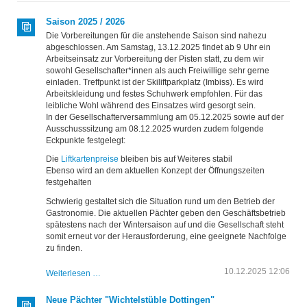
Saison 2025 / 2026
Die Vorbereitungen für die anstehende Saison sind nahezu
abgeschlossen. Am Samstag, 13.12.2025 findet ab 9 Uhr ein
Arbeitseinsatz zur Vorbereitung der Pisten statt, zu dem wir
sowohl Gesellschafter*innen als auch Freiwillige sehr gerne
einladen. Treffpunkt ist der Skiliftparkplatz (Imbiss). Es wird
Arbeitskleidung und festes Schuhwerk empfohlen. Für das
leibliche Wohl während des Einsatzes wird gesorgt sein.
In der Gesellschafterversammlung am 05.12.2025 sowie auf der
Ausschusssitzung am 08.12.2025 wurden zudem folgende
Eckpunkte festgelegt:
Die
Liftkartenpreise
bleiben bis auf Weiteres stabil
Ebenso wird an dem aktuellen Konzept der Öffnungszeiten
festgehalten
Schwierig gestaltet sich die Situation rund um den Betrieb der
Gastronomie. Die aktuellen Pächter geben den Geschäftsbetrieb
spätestens nach der Wintersaison auf und die Gesellschaft steht
somit erneut vor der Herausforderung, eine geeignete Nachfolge
zu finden.
Saison
10.12.2025 12:06
Weiterlesen …
2025
/
Neue Pächter "Wichtelstüble Dottingen"
2026